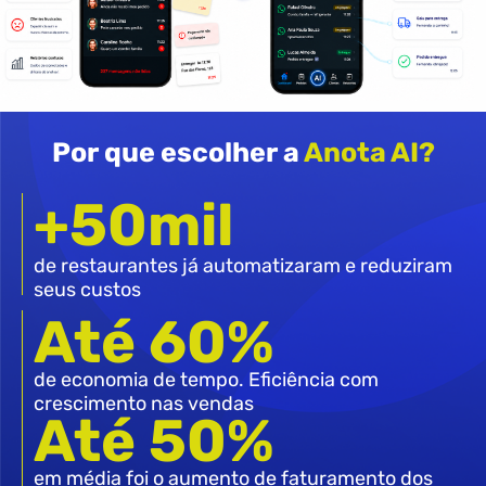
Por que escolher a
Anota AI?
+50mil
de restaurantes já automatizaram e reduziram
seus custos
Até 60%
de economia de tempo. Eficiência com
crescimento nas vendas
Até 50%
em média foi o aumento de faturamento dos