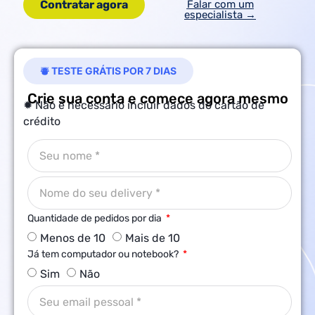
Contratar agora
Falar com um
especialista →
⛇ TESTE GRÁTIS POR 7 DIAS
Crie sua conta e comece agora mesmo
✹ Não é necessário incluir dados do cartão de
crédito
Quantidade de pedidos por dia
Menos de 10
Mais de 10
Já tem computador ou notebook?
Sim
Não