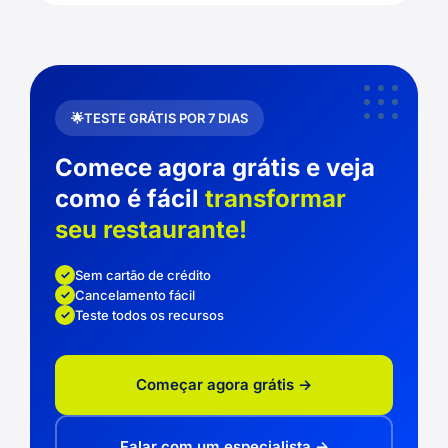
TESTE GRÁTIS POR 7 DIAS
Comece agora grátis e veja
como é fácil
transformar
seu restaurante!
Sem cartão de crédito
Cancelamento fácil
Teste todos os recursos
Começar agora grátis →
Falar com um especialista →