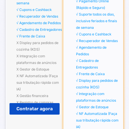
√ Pagamento Online
semana
(Rápido e Seguro)
√ Cupons e Cashback
√ Suporte todos os dias,
√ Recuperador de Vendas
inclusive feriados e finais
√ Agendamento de Pedidos
de semana
√ Cadastro de Entregadores
√ Cupons e Cashback
√ Frente de Caixa
√ Recuperador de Vendas
Χ Display para pedidos de
√ Agendamento de
cozinha (KDS)
Pedidos
Χ Integração com
√ Cadastro de
plataformas de anúncios
Entregadores
Χ Gestor de Estoque
√ Frente de Caixa
Χ NF Automatizada (Faça
√ Display para pedidos de
sua tributação rápida com
cozinha (KDS)
IA)
√ Integração com
Χ Gestão financeira
plataformas de anúncios
Χ Registro de compras
√ Gestor de Estoque
Contratar agora
√ NF Automatizada (Faça
sua tributação rápida com
IA)