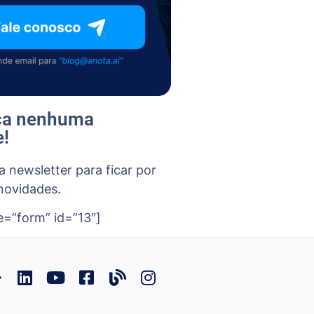
ca nenhuma
e!
a newsletter para ficar por
novidades.
e=”form” id=”13″]