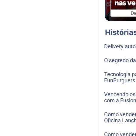
História
Delivery aut
O segredo da
Tecnologia p
FunBurguers
Vencendo os 
com a Fusion
Como vender
Oficina Lanc
Como vender 