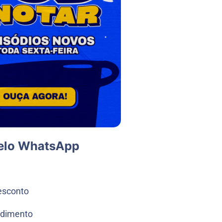
elo WhatsApp
esconto
ndimento