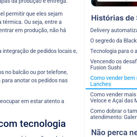
tapas da produção e entrega.
l permitir que eles sejam
Histórias de
térmica. Ou seja, entre a
Delivery automati
entrar em produção, não há
O segredo da Blac
Tecnologia para o 
 integração de pedidos locais e,
Vencendo os desaf
Fusion Sushi
s no balcão ou por telefone,
Como vender bem n
para anotar os pedidos nas
Lanches
Como vender mais 
Veloce e Açaí das 
preocupar em estar atento a
Como dobrar o ta
atendimento: Galer
com tecnologia
Não perca n