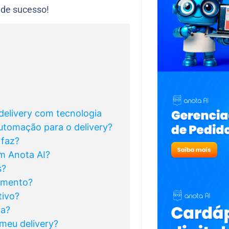
a de sucesso!
elivery com tecnologia
automação para o delivery?
 faz?
m Anota AI?
s?
dimento?
tivo?
ra?
 meu delivery?