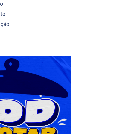
to
to
ação
X