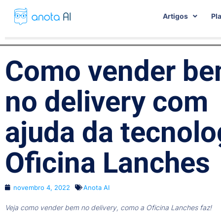
Artigos
Pl
Como vender b
no delivery com
ajuda da tecnolo
Oficina Lanches
novembro 4, 2022
Anota AI
Veja como vender bem no delivery, como a Oficina Lanches faz!