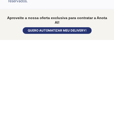
reservados.
Aproveite a nossa oferta exclusiva para contratar a Anota
AI!
QUERO AUTOMATIZAR MEU DELIVERY!
© 2025 Anota AI • IGROW SOLUÇÕES DIGITAIS LTDA •
CNPJ:
27.864.392/0001-93
Termos de Uso
•
Politica de Privacidade