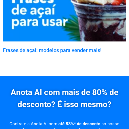
Frases de açaí: modelos para vender mais!
Anota AI com mais de 80% de
desconto? É isso mesmo?
Contrate a Anota AI com
até 83%
*
de desconto
no nosso