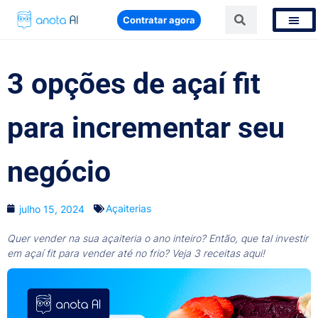
Contratar agora
3 opções de açaí fit
para incrementar seu
negócio
Açaiterias
julho 15, 2024
Quer vender na sua açaiteria o ano inteiro? Então, que tal investir
em açaí fit para vender até no frio? Veja 3 receitas aqui!