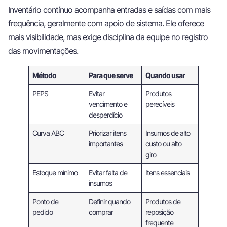
Inventário contínuo acompanha entradas e saídas com mais
frequência, geralmente com apoio de sistema. Ele oferece
mais visibilidade, mas exige disciplina da equipe no registro
das movimentações.
Método
Para que serve
Quando usar
PEPS
Evitar
Produtos
vencimento e
perecíveis
desperdício
Curva ABC
Priorizar itens
Insumos de alto
importantes
custo ou alto
giro
Estoque mínimo
Evitar falta de
Itens essenciais
insumos
Ponto de
Definir quando
Produtos de
pedido
comprar
reposição
frequente