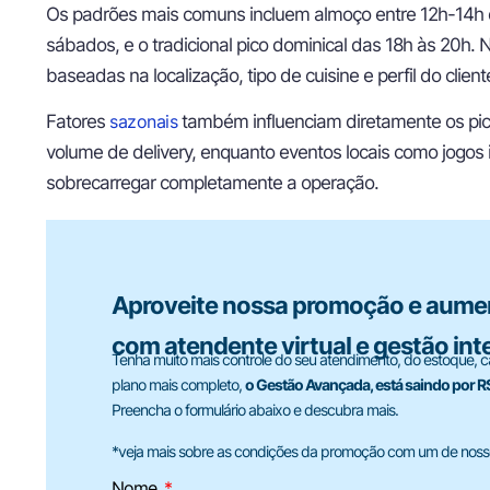
Os padrões mais comuns incluem almoço entre 12h-14h d
sábados, e o tradicional pico dominical das 18h às 20h. 
baseadas na localização, tipo de cuisine e perfil do client
Fatores
sazonais
também influenciam diretamente os pic
volume de delivery, enquanto eventos locais como jogo
sobrecarregar completamente a operação.
Aproveite nossa promoção e aumen
com atendente virtual e gestão inte
Tenha muito mais controle do seu atendimento, do estoque, c
plano mais completo,
o Gestão Avançada, está saindo por 
Preencha o formulário abaixo e descubra mais.
*veja mais sobre as condições da promoção com um de nosso
Nome