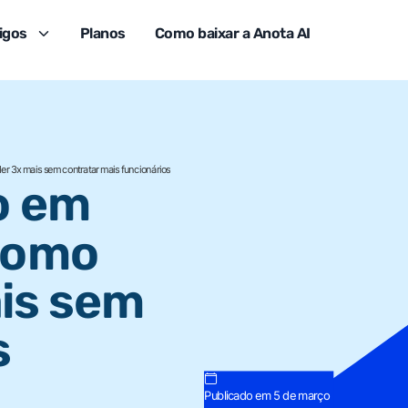
igos
Planos
Como baixar a Anota AI
er 3x mais sem contratar mais funcionários
o em
como
is sem
s
Publicado em 5 de março