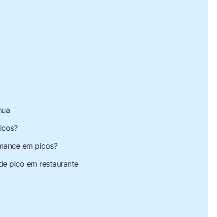
nua
icos?
rmance em picos?
 de pico em restaurante