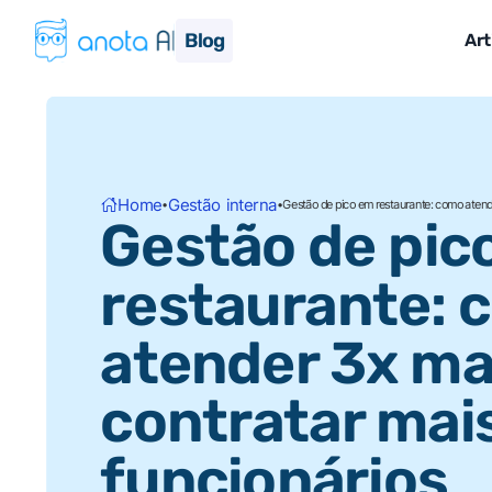
Blog
Art
Home
Gestão interna
•
•
Gestão de pico em restaurante: como atend
Gestão de pic
restaurante: 
atender 3x ma
contratar mai
funcionários