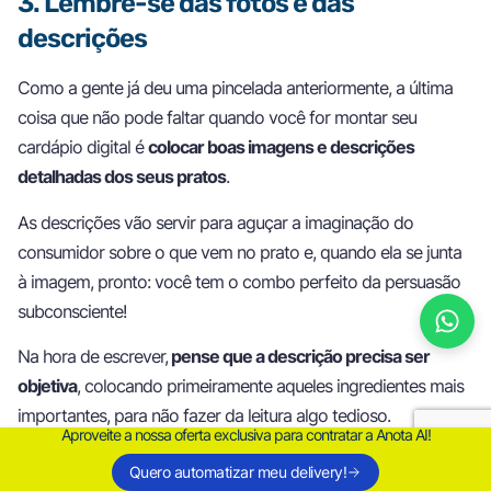
3. Lembre-se das fotos e das
descrições
Como a gente já deu uma pincelada anteriormente, a última
coisa que não pode faltar quando você for montar seu
cardápio digital é
colocar boas imagens e descrições
detalhadas dos seus pratos
.
As descrições vão servir para aguçar a imaginação do
consumidor sobre o que vem no prato e, quando ela se junta
à imagem, pronto: você tem o combo perfeito da persuasão
subconsciente!
Na hora de escrever,
pense que a descrição precisa ser
objetiva
, colocando primeiramente aqueles ingredientes mais
importantes, para não fazer da leitura algo tedioso.
Aproveite a nossa oferta exclusiva para contratar a Anota AI!
Já
na hora de fotografar os seus pratos
, capriche bastante,
Quero automatizar meu delivery!
afinal,
a imagem deve mostrar um prato super apetitoso
e