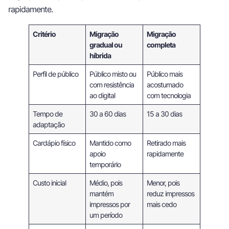
rapidamente.
Critério
Migração
Migração
gradual ou
completa
híbrida
Perfil de público
Público misto ou
Público mais
com resistência
acostumado
ao digital
com tecnologia
Tempo de
30 a 60 dias
15 a 30 dias
adaptação
Cardápio físico
Mantido como
Retirado mais
apoio
rapidamente
temporário
Custo inicial
Médio, pois
Menor, pois
mantém
reduz impressos
impressos por
mais cedo
um período