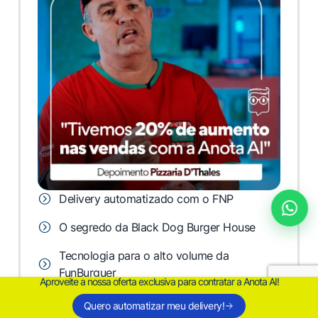
Delivery automatizado com o FNP
O segredo da Black Dog Burger House
Tecnologia para o alto volume da
FunBurguer
Aproveite a nossa oferta exclusiva para contratar a Anota AI!
Vencendo os desafios de atendimento com
Quero automatizar meu delivery!
a Fusion Suchi