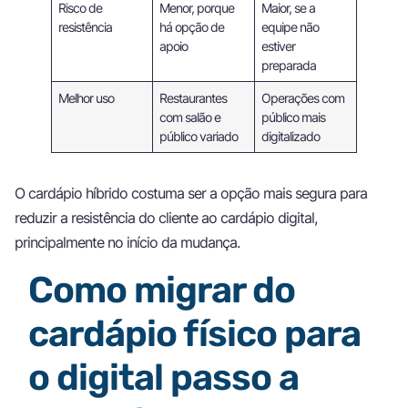
Risco de
Menor, porque
Maior, se a
resistência
há opção de
equipe não
apoio
estiver
preparada
Melhor uso
Restaurantes
Operações com
com salão e
público mais
público variado
digitalizado
O cardápio híbrido costuma ser a opção mais segura para
reduzir a resistência do cliente ao cardápio digital,
principalmente no início da mudança.
Como migrar do
cardápio físico para
o digital passo a