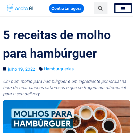
Contratar agora
5 receitas de molho
para hambúrguer
Hamburguerias
julho 19, 2022
Um bom molho para hambúrguer é um ingrediente primordial na
hora de criar lanches saborosos e que se tragam um diferencial
para o seu delivery.