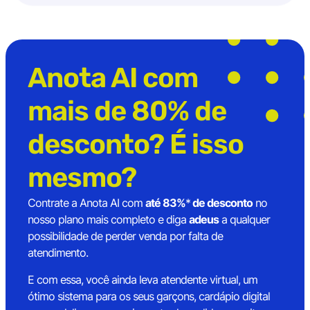
Anota AI com
mais de 80% de
desconto? É isso
mesmo?
Contrate a Anota AI com
até 83%
*
de desconto
no
nosso plano mais completo e diga
adeus
a qualquer
possibilidade de perder venda por falta de
atendimento.
E com essa, você ainda leva atendente virtual, um
ótimo sistema para os seus garçons, cardápio digital