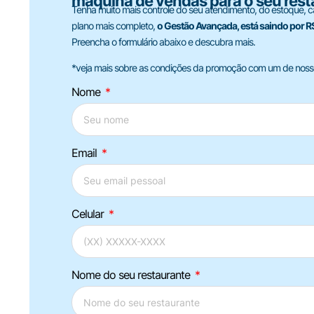
máquina de vendas para o seu rest
Tenha muito mais controle do seu atendimento, do estoque, c
plano mais completo,
o Gestão Avançada, está saindo por 
Preencha o formulário abaixo e descubra mais.
*veja mais sobre as condições da promoção com um de nosso
Nome
Email
Celular
Nome do seu restaurante