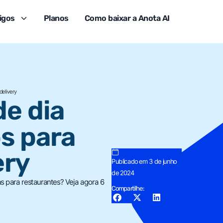
igos
Planos
Como baixar a Anota AI
delivery
e dia
s para
ery
Publicado em 3 de junho
de 2024
 para restaurantes? Veja agora 6
Compartilhe: