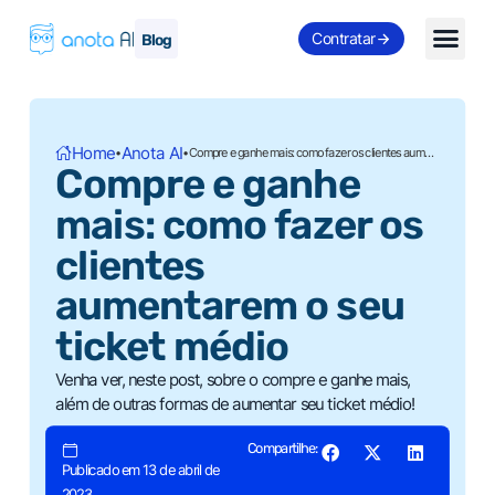
Contratar
Blog
Home
Anota AI
•
•
Compre e ganhe mais: como fazer os clientes aumentarem o seu ticket médio
Compre e ganhe
mais: como fazer os
clientes
aumentarem o seu
ticket médio
Venha ver, neste post, sobre o compre e ganhe mais,
além de outras formas de aumentar seu ticket médio!
Compartilhe:
Publicado em 13 de abril de
2023