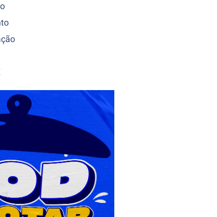
to
to
ação
X